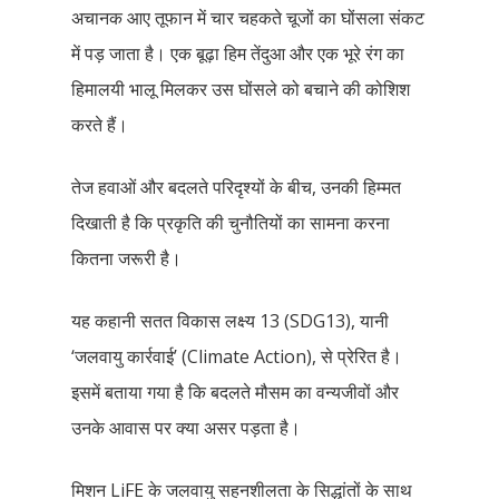
अचानक आए तूफान में चार चहकते चूजों का घोंसला संकट
में पड़ जाता है। एक बूढ़ा हिम तेंदुआ और एक भूरे रंग का
हिमालयी भालू मिलकर उस घोंसले को बचाने की कोशिश
Home
करते हैं।
Our Story
तेज हवाओं और बदलते परिदृश्यों के बीच, उनकी हिम्मत
Books
दिखाती है कि प्रकृति की चुनौतियों का सामना करना
Children Books
Download E-learning C
कितना जरूरी है।
Books in English
Young Adult Books
यह कहानी सतत विकास लक्ष्य 13 (SDG13), यानी
Download GEM E- co
Publishing Services
Books in Hindi
Fiction Books
‘जलवायु कार्रवाई’ (Climate Action), से प्रेरित है।
Communication Skill
Workshops
इसमें बताया गया है कि बदलते मौसम का वन्यजीवों और
Non Fiction Books
Personality
उनके आवास पर क्या असर पड़ता है।
Writing Retreats
Development Series
मिशन LiFE के जलवायु सहनशीलता के सिद्धांतों के साथ