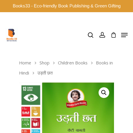
Books33 - Eco-friendly Book Publishing & Green Gifting
Hit enter to search or ESC to close
Home
Shop
Children Books
Books in
Hindi
उड़ती छत